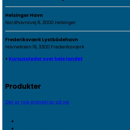
Helsingør Havn
Nordhavnsvej 8, 3000 Helsingør
Frederiksværk Lystbådehavn
Havnelinien 19, 3300 Frederiksværk
>
Kursussteder over hele landet
Produkter
Der er nye prøvekrav på vej
Speedbådscertifikat
Speedbådskørekort