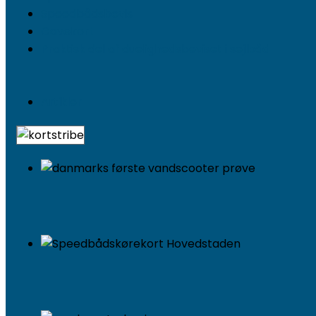
Speedbådsbevis
Gavekort
Praktisk del af duelighedsbeviset i sejlbåd
Artikler