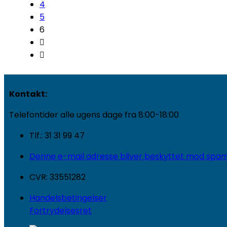
4
5
6
Kontakt:
Telefontider alle ugens dage fra 8:00-18:00
Tlf.: 31 31 99 47
Denne e-mail adresse bliver beskyttet mod spambo
CVR: 33551282
Handelsbetingelser
Fortrydelsesret