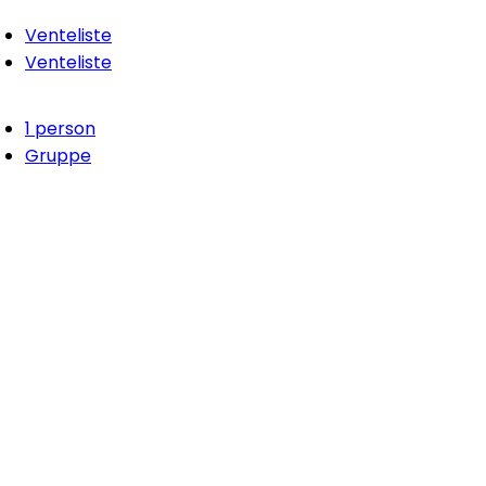
Venteliste
Venteliste
1 person
Gruppe