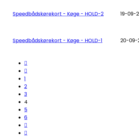
Speedbådskørekort - Køge - HOLD-2
19-09-2
Speedbådskørekort - Køge - HOLD-1
20-09-
1
2
3
4
5
6