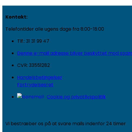
Kontakt:
Telefontider alle ugens dage fra 8:00-18:00
Tlf.: 31 31 99 47
Denne e-mail adresse bliver beskyttet mod spambo
CVR: 33551282
Handelsbetingelser
Fortrydelsesret
Cookie og privatlivspolitik
Vi bestræber os på at svare mails indenfor 24 timer