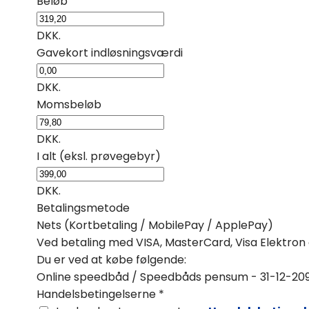
Beløb
DKK.
Gavekort indløsningsværdi
DKK.
Momsbeløb
DKK.
I alt (eksl. prøvegebyr)
DKK.
Betalingsmetode
Nets (Kortbetaling / MobilePay / ApplePay)
Ved betaling med VISA, MasterCard, Visa Elektron 
Du er ved at købe følgende:
Online speedbåd / Speedbåds pensum - 31-12-209
Handelsbetingelserne
*