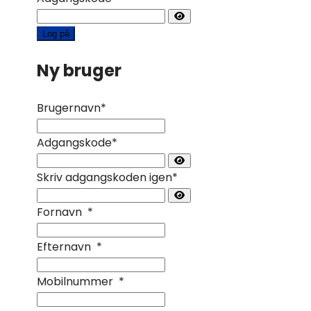
Vis adgangskode
Ny bruger
Brugernavn
*
Adgangskode
*
Vis adgangskode
Skriv adgangskoden igen
*
Vis adgangskode
Fornavn
*
Efternavn
*
Mobilnummer
*