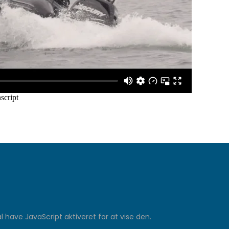
have JavaScript aktiveret for at vise den.