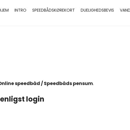
HJEM
INTRO
SPEEDBÅDSKØREKORT
DUELIGHEDSBEVIS
VAND
Online speedbåd / Speedbåds pensum
.
enligst login