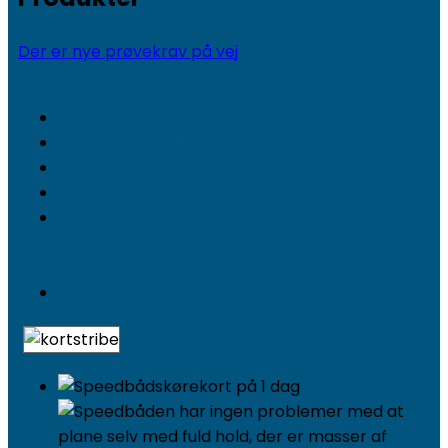
Der er nye prøvekrav på vej
Speedbådscertifikat
Speedbådskørekort
Speedbådsbevis
Gavekort
Praktisk del af duelighedsbeviset i sejlbåd
Artikler