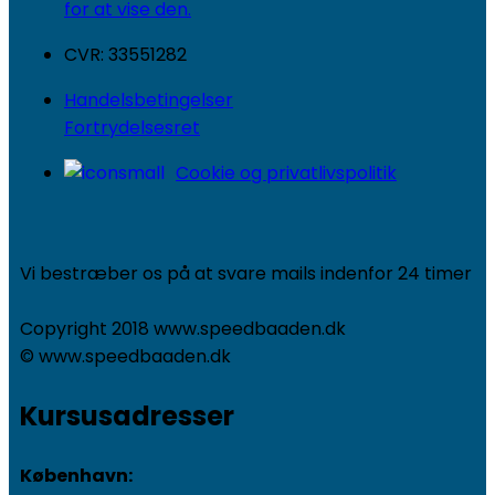
for at vise den.
CVR: 33551282
Handelsbetingelser
Fortrydelsesret
Cookie og privatlivspolitik
Vi bestræber os på at svare mails indenfor 24 timer
Copyright 2018 www.speedbaaden.dk
© www.speedbaaden.dk
Kursusadresser
København: