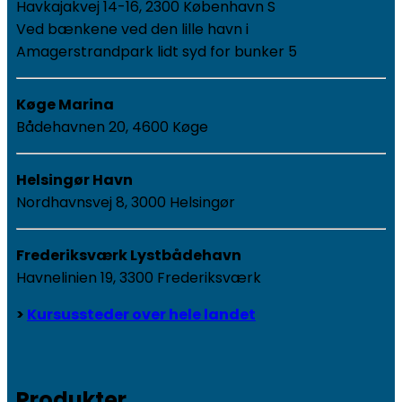
Havkajakvej 14-16, 2300 København S
Ved bænkene ved den lille havn i
Amagerstrandpark lidt syd for bunker 5
Køge Marina
Bådehavnen 20, 4600 Køge
Helsingør Havn
Nordhavnsvej 8, 3000 Helsingør
Frederiksværk Lystbådehavn
Havnelinien 19, 3300 Frederiksværk
>
Kursussteder over hele landet
Produkter