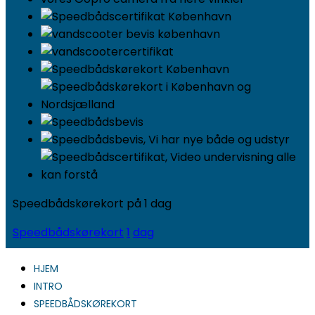
Speedbådskørekort på 1 dag
Speedbådskørekort
1
dag
HJEM
INTRO
SPEEDBÅDSKØREKORT