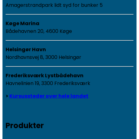
Amagerstrandpark lidt syd for bunker 5
Køge Marina
Bådehavnen 20, 4600 Køge
Helsingør Havn
Nordhavnsvej 8, 3000 Helsingør
Frederiksværk Lystbådehavn
Havnelinien 19, 3300 Frederiksværk
>
Kursussteder over hele landet
Produkter