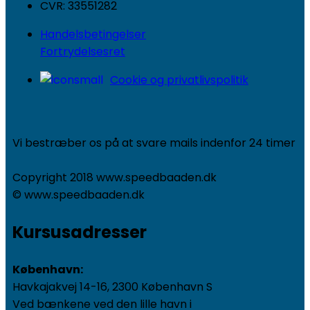
CVR: 33551282
Handelsbetingelser
Fortrydelsesret
Cookie og privatlivspolitik
Vi bestræber os på at svare mails indenfor 24 timer
Copyright 2018 www.speedbaaden.dk
© www.speedbaaden.dk
Kursusadresser
København:
Havkajakvej 14-16, 2300 København S
Ved bænkene ved den lille havn i