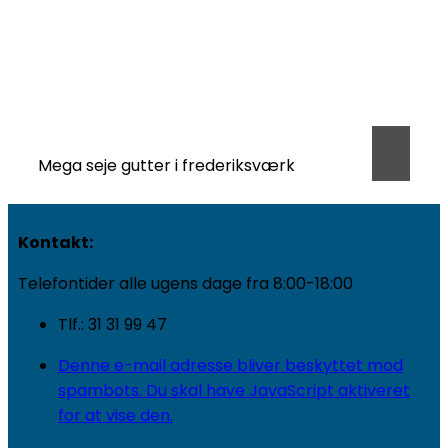
Mega seje gutter i frederiksværk
Kontakt:
Telefontider alle ugens dage fra 8:00-18:00
Tlf.: 31 31 99 47
Denne e-mail adresse bliver beskyttet mod
spambots. Du skal have JavaScript aktiveret
for at vise den.