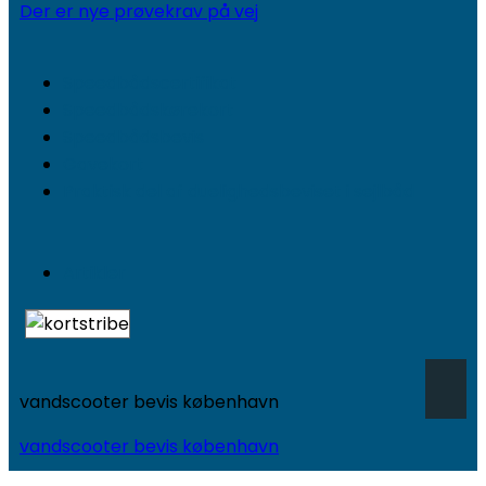
Der er nye prøvekrav på vej
Speedbådscertifikat
Speedbådskørekort
Speedbådsbevis
Gavekort
Praktisk del af duelighedsbeviset i sejlbåd
Artikler
vandscooter bevis københavn
vandscooter bevis københavn