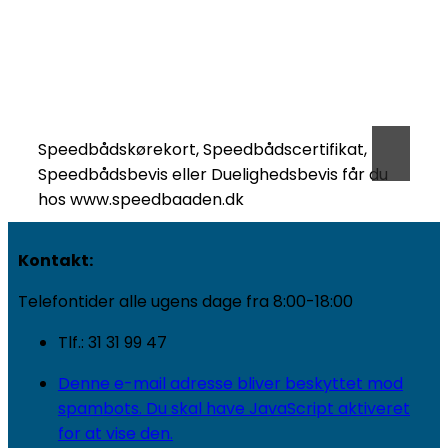
Speedbådskørekort, Speedbådscertifikat,
Speedbådsbevis eller Duelighedsbevis får du
hos www.speedbaaden.dk
Kontakt:
Telefontider alle ugens dage fra 8:00-18:00
Tlf.: 31 31 99 47
Denne e-mail adresse bliver beskyttet mod
spambots. Du skal have JavaScript aktiveret
for at vise den.