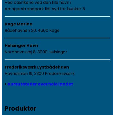
Ved bænkene ved den lille havn i
Amagerstrandpark lidt syd for bunker 5
Køge Marina
Bådehavnen 20, 4600 Køge
Helsingør Havn
Nordhavnsvej 8, 3000 Helsingør
Frederiksværk Lystbådehavn
Havnelinien 19, 3300 Frederiksværk
>
Kursussteder over hele landet
Produkter