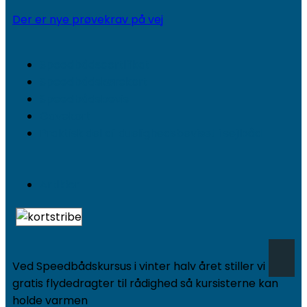
Der er nye prøvekrav på vej
Speedbådscertifikat
Speedbådskørekort
Speedbådsbevis
Gavekort
Praktisk del af duelighedsbeviset i sejlbåd
Artikler
Ved Speedbådskursus i vinter halv året stiller vi
gratis flydedragter til rådighed så kursisterne kan
holde varmen