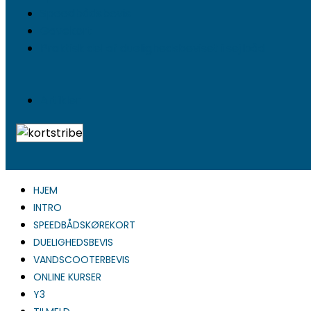
Speedbådsbevis
Gavekort
Praktisk del af duelighedsbeviset i sejlbåd
Artikler
HJEM
INTRO
SPEEDBÅDSKØREKORT
DUELIGHEDSBEVIS
VANDSCOOTERBEVIS
ONLINE KURSER
Y3