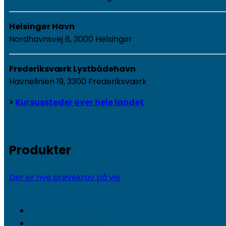
Helsingør Havn
Nordhavnsvej 8, 3000 Helsingør
Frederiksværk Lystbådehavn
Havnelinien 19, 3300 Frederiksværk
>
Kursussteder over hele landet
Produkter
Der er nye prøvekrav på vej
Speedbådscertifikat
Speedbådskørekort