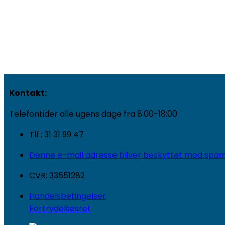
Kontakt:
Telefontider alle ugens dage fra 8:00-18:00
Tlf.: 31 31 99 47
Denne e-mail adresse bliver beskyttet mod spambo
CVR: 33551282
Handelsbetingelser
Fortrydelsesret